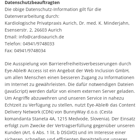
Datenschutzbeauftragten
Die obige Datenschutz-Information gilt für die
Datenverarbeitung durch:
Kardiologische Privatpraxis Aurich, Dr. med. K. Minderjahn,
Esenserstr. 2, 26603 Aurich
Email: info@cardioaurich.de
Telefon: 04941/9748033
Fax: 04941/9748034
Die Ausspielung von Barrierefreiheitsverbesserungen durch
Eye-Able® Access ist ein Angebot der Web Inclusion GmbH,
um allen Menschen einen besseren Zugang zu Informationen
im Internet zu gewährleisten. Die dafür notwendigen Dateien
(JavaScript) werden dafür von einem externen Server geladen.
Um Angriffe abzuwehren und unseren Service in nahezu
Echtzeit zu Verfügung zu stellen, nutzt Eye-Able® das Content
Delivery Network (CDN) von BunnyWay d.o.o. (Cesta
komandanta Staneta 4A, 1215 Medvode, Slovenia). Der Einsatz
erfolgt zum Zwecke der Vertragserfüllung gegenüber unseren
Kunden (Art. 6 Abs. 1 lit. b DSGVO) und im Interesse einer
sicheren, schnellen und effizienten Bereitstellung unseres